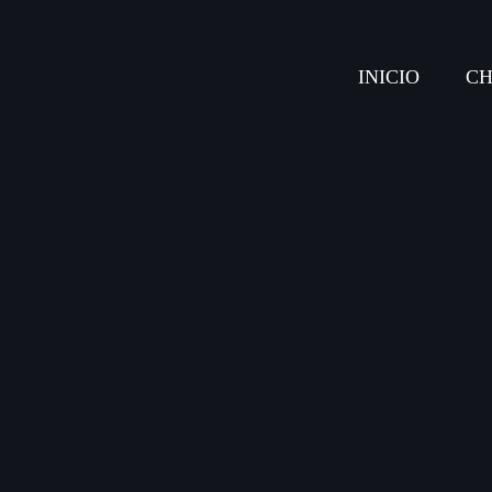
INICIO
CH
Archives
julio 2025
junio 2025
mayo 2025
abril 2025
marzo 2025