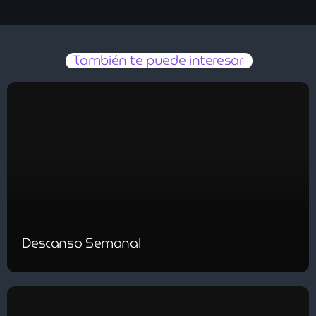
Uncategorized
También te puede interesar
Now playing
News
Sergio Silva
IboreH
Descanso Semanal
Vënkman