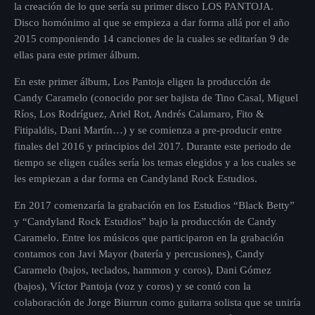
la creación de lo que sería su primer disco LOS PANTOJA.
julio 2025
Disco homónimo al que se empieza a dar forma allá por el año
2015 componiendo 14 canciones de la cuales se editarían 9 de
junio 2025
ellas para este primer álbum.
mayo 2025
En este primer álbum, Los Pantoja eligen la producción de
Candy Caramelo (conocido por ser bajista de Tino Casal, Miguel
abril 2025
Ríos, Los Rodríguez, Ariel Rot, Andrés Calamaro, Fito &
marzo 2025
Fitipaldis, Dani Martín…) y se comienza a pre-producir entre
finales del 2016 y principios del 2017. Durante este periodo de
diciembre 2024
tiempo se eligen cuáles sería los temas elegidos y a los cuales se
les empiezan a dar forma en Candyland Rock Estudios.
noviembre 2024
En 2017 comenzaría la grabación en los Estudios “Black Betty”
octubre 2024
y “Candyland Rock Estudios” bajo la producción de Candy
Caramelo. Entre los músicos que participaron en la grabación
septiembre 2023
contamos con Javi Mayor (batería y percusiones), Candy
Caramelo (bajos, teclados, hammon y coros), Dani Gómez
(bajos), Víctor Pantoja (voz y coros) y se contó con la
colaboración de Jorge Biurrun como guitarra solista que se uniría
Categories