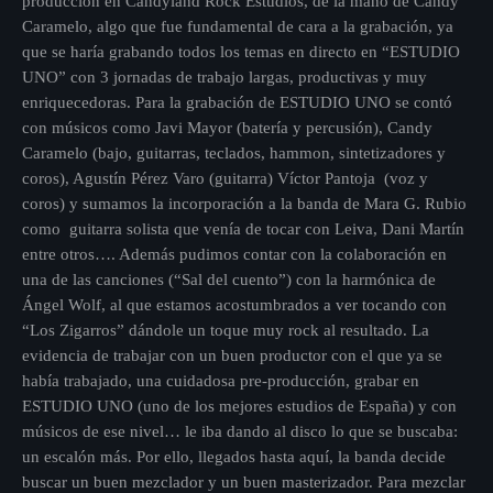
producción en Candyland Rock Estudios, de la mano de Candy
Caramelo, algo que fue fundamental de cara a la grabación, ya
que se haría grabando todos los temas en directo en “ESTUDIO
UNO” con 3 jornadas de trabajo largas, productivas y muy
enriquecedoras. Para la grabación de ESTUDIO UNO se contó
con músicos como Javi Mayor (batería y percusión), Candy
Caramelo (bajo, guitarras, teclados, hammon, sintetizadores y
coros), Agustín Pérez Varo (guitarra) Víctor Pantoja (voz y
coros) y sumamos la incorporación a la banda de Mara G. Rubio
como guitarra solista que venía de tocar con Leiva, Dani Martín
entre otros…. Además pudimos contar con la colaboración en
una de las canciones (“Sal del cuento”) con la harmónica de
Ángel Wolf, al que estamos acostumbrados a ver tocando con
“Los Zigarros” dándole un toque muy rock al resultado. La
evidencia de trabajar con un buen productor con el que ya se
había trabajado, una cuidadosa pre-producción, grabar en
ESTUDIO UNO (uno de los mejores estudios de España) y con
músicos de ese nivel… le iba dando al disco lo que se buscaba:
un escalón más. Por ello, llegados hasta aquí, la banda decide
buscar un buen mezclador y un buen masterizador. Para mezclar