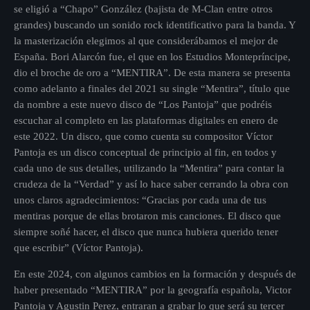
se eligió a “Chapo” González (bajista de M-Clan entre otros
grandes) buscando un sonido rock identificativo para la banda. Y
la masterización elegimos al que considerábamos el mejor de
España. Bori Alarcón fue, el que en los Estudios Montepríncipe,
dio el broche de oro a “MENTIRA”. De esta manera se presenta
como adelanto a finales del 2021 su single “Mentira”, título que
da nombre a este nuevo disco de “Los Pantoja” que podréis
escuchar al completo en las plataformas digitales en enero de
este 2022. Un disco, que como cuenta su compositor Víctor
Pantoja es un disco conceptual de principio al fin, en todos y
cada uno de sus detalles, utilizando la “Mentira” para contar la
crudeza de la “Verdad” y así lo hace saber cerrando la obra con
unos claros agradecimientos: “Gracias por cada una de tus
mentiras porque de ellas brotaron mis canciones. El disco que
siempre soñé hacer, el disco que nunca hubiera querido tener
que escribir” (Víctor Pantoja).
En este 2024, con algunos cambios en la formación y después de
haber presentado “MENTIRA” por la geografía española, Victor
Pantoja y Agustin Perez, entraran a grabar lo que será su tercer