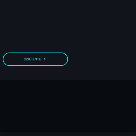
navigate_next
SIGUIENTE