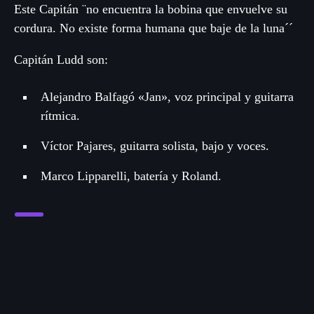
Este Capitán ¨no encuentra la bobina que envuelve su
julio 2025
cordura. No existe forma humana que baje de la luna´´
junio 2025
Capitán Ludd son:
mayo 2025
Alejandro Balfagó «Jan», voz principal y guitarra
abril 2025
rítmica.
marzo 2025
Víctor Pajares, guitarra solista, bajo y voces.
diciembre 2024
Marco Lipparelli, batería y Roland.
noviembre 2024
octubre 2024
septiembre 2023
Categories