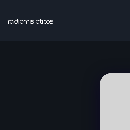
radiomisioticos